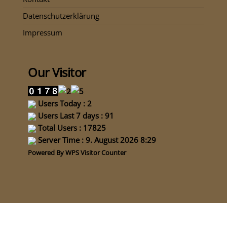
Datenschutzerklärung
Impressum
Our Visitor
Users Today : 2
Users Last 7 days : 91
Total Users : 17825
Server Time : 9. August 2026 8:29
Powered By
WPS Visitor Counter