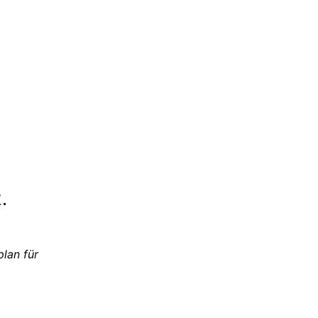
.
plan für