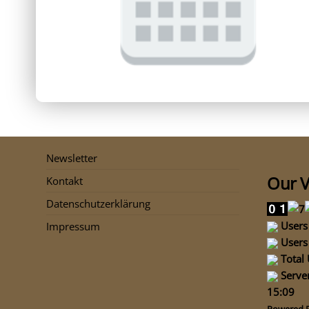
Newsletter
Our V
Kontakt
Datenschutzerklärung
Users 
Impressum
Users 
Total 
Server
15:09
Powered 