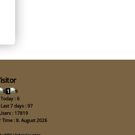
isitor
Today : 6
Last 7 days : 97
Users : 17819
 Time : 8. August 2026
By
WPS Visitor Counter