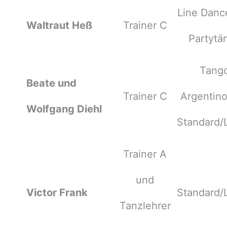
Line Danc
Waltraut Heß
Trainer C
Partytä
Tang
Beate und
Trainer C
Argentin
Wolfgang Diehl
Standard/
Trainer A
und
Victor Frank
Standard/
Tanzlehrer