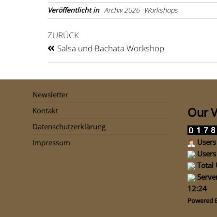
Veröffentlicht in
Archiv 2026
Workshops
ZURÜCK
Salsa und Bachata Workshop
Newsletter
Our V
Kontakt
Datenschutzerklärung
Users 
Impressum
Users 
Total 
Server
12:24
Powered 