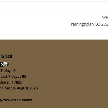
WE
Trainingsplan Q3 20
isitor
Today : 3
Last 7 days : 92
Users : 17826
 Time : 9. August 2026
By
WPS Visitor Counter